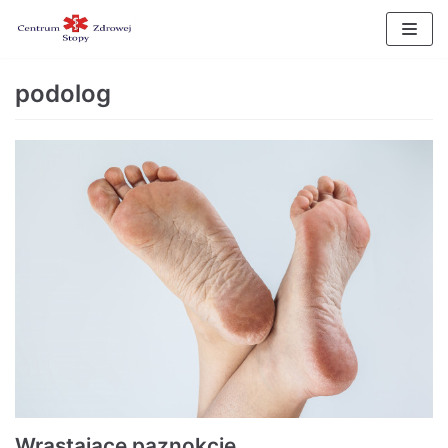
Skocz
do
treści
podolog
Wrastające paznokcie